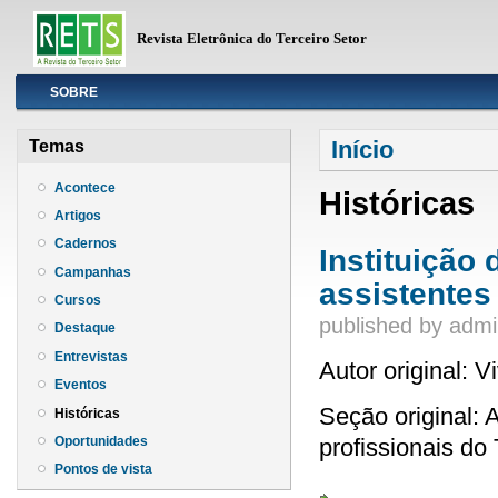
Revista Eletrônica do Terceiro Setor
Info
SOBRE
Você está aqui
Início
Temas
Acontece
Históricas
Artigos
Cadernos
Instituição
Campanhas
assistentes
Cursos
published by
admi
Destaque
Entrevistas
Autor original: 
Eventos
Seção original: 
Históricas
Oportunidades
profissionais do 
Pontos de vista