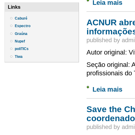
Leia mais
sobre 
Links
Caburé
ACNUR abre 
Espectro
informações
Graúna
published by
admi
Nupef
poliTICs
Autor original: 
Tiwa
Seção original: 
profissionais do 
Leia mais
sobre 
Save the Ch
coordenado
published by
admi