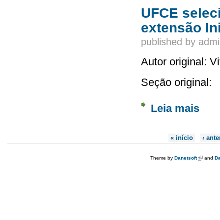
UFCE seleci
extensão In
published by
admi
Autor original: 
Seção original:
Leia mais
sobre 
Páginas
« início
‹ ante
Theme by
Danetsoft
(link is e
and
Da