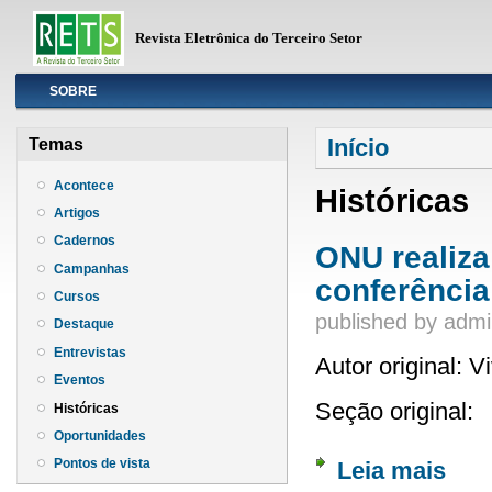
Revista Eletrônica do Terceiro Setor
Info
SOBRE
Você está aqui
Início
Temas
Acontece
Históricas
Artigos
Cadernos
ONU realiza
Campanhas
conferência
Cursos
published by
admi
Destaque
Entrevistas
Autor original: 
Eventos
Seção original:
Históricas
Oportunidades
Pontos de vista
Leia mais
sobre 