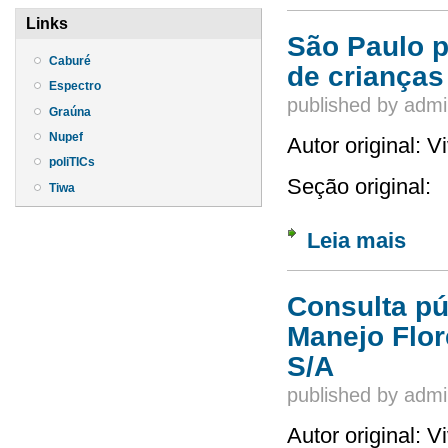
Links
São Paulo p
Caburé
de crianças
Espectro
published by
admi
Graúna
Nupef
Autor original: 
poliTICs
Seção original:
Tiwa
Leia mais
sobre 
Consulta pú
Manejo Flor
S/A
published by
admi
Autor original: 