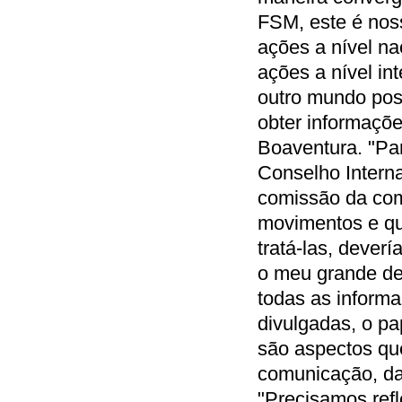
FSM, este é nos
ações a nível na
ações a nível in
outro mundo poss
obter informaçõe
Boaventura. "Par
Conselho Interna
comissão da com
movimentos e qu
tratá-las, dever
o meu grande de
todas as inform
divulgadas, o pa
são aspectos que
comunicação, da
"Precisamos refl