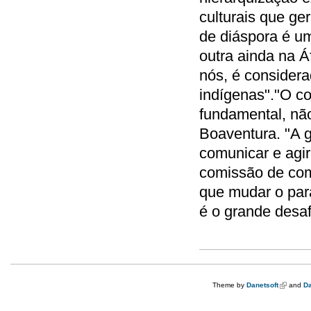
culturais que ge
de diáspora é um
outra ainda na Á
nós, é consider
indígenas"."O co
fundamental, não
Boaventura. "A g
comunicar e agir
comissão de com
que mudar o par
é o grande desaf
Theme by
Danetsoft
(link is e
and
Da