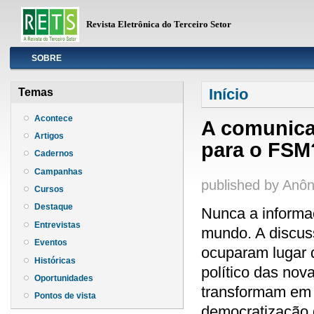
Revista Eletrônica do Terceiro Setor
Info
SOBRE
Você está aqui
Início
Temas
Acontece
A comunica
Artigos
para o FSM
Cadernos
Campanhas
published by
Anôn
Cursos
Destaque
Nunca a informa
Entrevistas
mundo. A discus
Eventos
ocuparam lugar 
Históricas
político das no
Oportunidades
transformam em 
Pontos de vista
democratização 