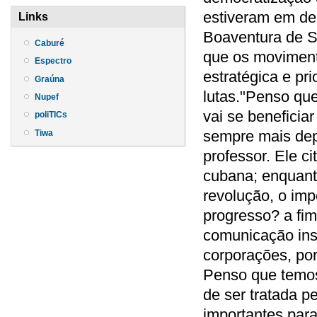
estiveram em de
Links
Boaventura de S
Caburé
que os movimen
Espectro
estratégica e pr
Graúna
lutas."Penso qu
Nupef
vai se beneficia
poliTICs
sempre mais depr
Tiwa
professor. Ele c
cubana; enquant
revolução, o imp
progresso? a fim
comunicação ins
corporações, po
Penso que temos
de ser tratada p
importantes par