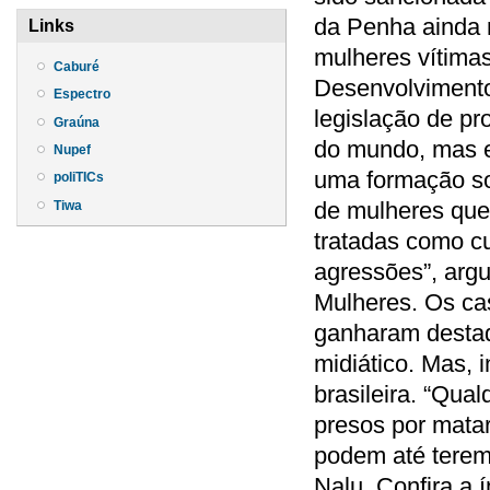
da Penha ainda 
Links
mulheres vítima
Caburé
Desenvolvimento
Espectro
legislação de pr
Graúna
do mundo, mas e
Nupef
uma formação so
poliTICs
de mulheres que
Tiwa
tratadas como c
agressões”, arg
Mulheres. Os ca
ganharam destaq
midiático. Mas, 
brasileira. “Qu
presos por mata
podem até terem
Nalu. Confira a 