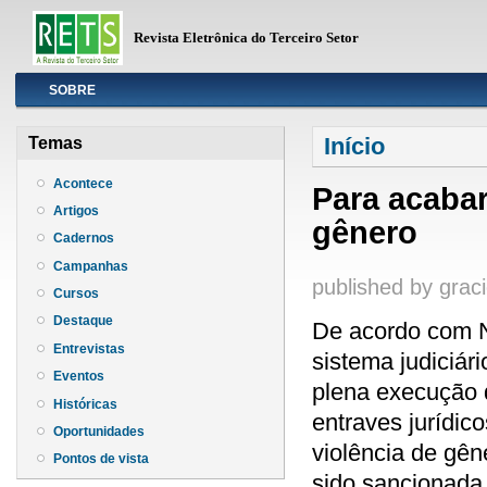
Revista Eletrônica do Terceiro Setor
Info
SOBRE
Você está aqui
Início
Temas
Acontece
Para acaba
Artigos
gênero
Cadernos
Campanhas
published by
graci
Cursos
Destaque
De acordo com N
Entrevistas
sistema judiciár
Eventos
plena execução 
Históricas
entraves jurídic
Oportunidades
violência de gên
Pontos de vista
sido sancionada 