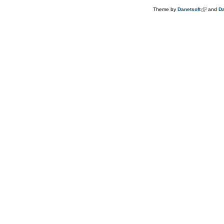
Theme by
Danetsoft
(link is e
and
Da