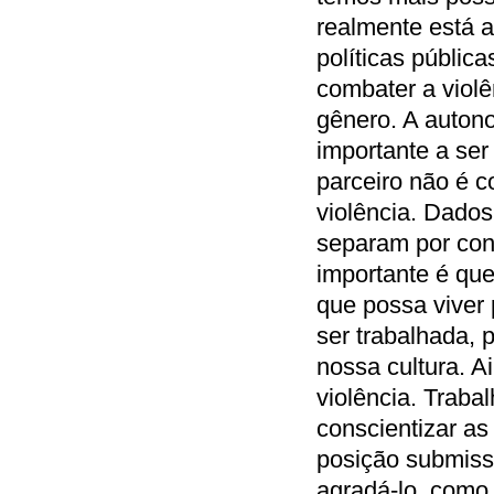
realmente está 
políticas públic
combater a viol
gênero. A auton
importante a se
parceiro não é c
violência. Dado
separam por cont
importante é qu
que possa viver 
ser trabalhada, 
nossa cultura. A
violência. Traba
conscientizar a
posição submiss
agradá-lo, como