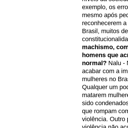
exemplo, os erro
mesmo após pedi
reconhecerem a 
Brasil, muitos 
constitucionalid
machismo, como
homens que acre
normal?
Nalu -
acabar com a im
mulheres no Bras
Qualquer um pod
matarem mulhere
sido condenados
que rompam com 
violência. Outro
violência não ac