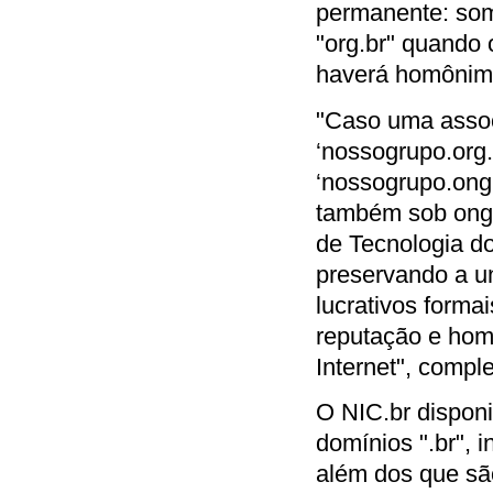
permanente: some
"org.br" quando o
haverá homônimos
"Caso uma associ
‘nossogrupo.org.b
‘nossogrupo.ong.
também sob ong.b
de Tecnologia do
preservando a u
lucrativos forma
reputação e hom
Internet", compl
O NIC.br disponi
domínios ".br", 
além dos que são