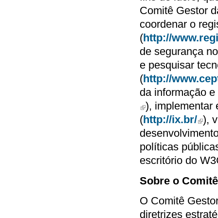
Comitê Gestor da
coordenar o reg
(
http://www.regi
de segurança no
e pesquisar tec
(
http://www.cept
da informação e
), implementar
(link is external)
(
http://ix.br/
), 
(link i
desenvolvimento
políticas públic
escritório do W3
Sobre o Comitê 
O Comitê Gestor 
diretrizes estra