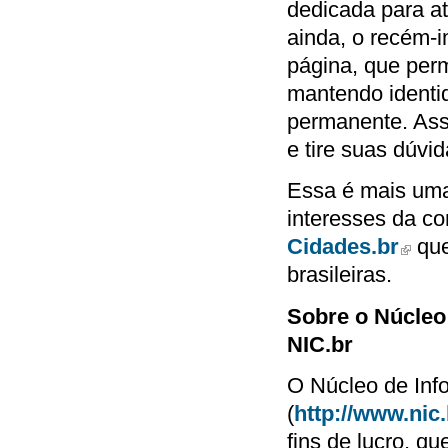
dedicada para at
ainda, o recém-
página, que per
mantendo identid
permanente. Assi
e tire suas dúvi
Essa é mais uma 
interesses da c
Cidades.br
que
(link is
brasileiras.
Sobre o Núcleo
NIC.br
O Núcleo de In
(
http://www.nic.
fins de lucro, q