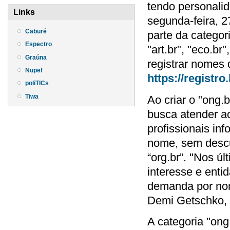
tendo personalid
Links
segunda-feira, 2
Caburé
parte da categor
Espectro
"art.br", "eco.br
Graúna
registrar nomes 
Nupef
https://registro.
poliTICs
Tiwa
Ao criar o "ong.
busca atender ao
profissionais in
nome, sem descui
“org.br”. "Nos ú
interesse e enti
demanda por nom
Demi Getschko, d
A categoria "ong