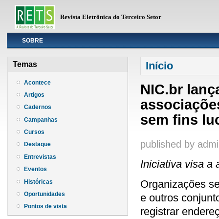
Revista Eletrônica do Terceiro Setor
Info
SOBRE
Você está aqui
Início
Temas
Acontece
NIC.br lanç
Artigos
associaçõe
Cadernos
sem fins lu
Campanhas
Cursos
published by
admi
Destaque
Entrevistas
Iniciativa visa 
Eventos
Organizações sem
Históricas
Oportunidades
e outros conjunt
Pontos de vista
registrar ender