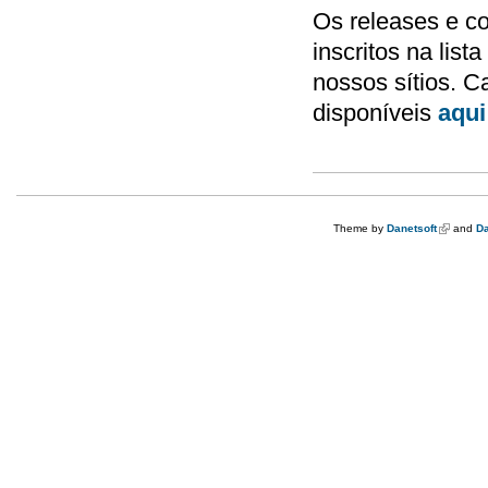
Os releases e c
inscritos na lista
nossos sítios. C
disponíveis
aqui
Theme by
Danetsoft
(link is e
and
Da