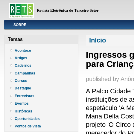
Revista Eletrônica do Terceiro Setor
Info
SOBRE
Você está aqui
Início
Temas
Acontece
Ingressos 
Artigos
para Crianç
Cadernos
Campanhas
published by
Anôn
Cursos
Destaque
A Palco Cidade T
Entrevistas
instituições de 
Eventos
espetáculo 'A M
Históricas
Maria Della Cost
Oportunidades
projeto 'O Circo
Pontos de vista
merecedor do Pr