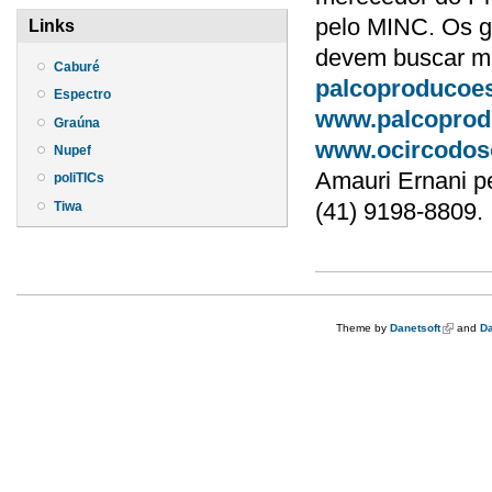
pelo MINC. Os g
Links
devem buscar ma
Caburé
palcoproducoe
Espectro
www.palcoprod
Graúna
www.ocircodoso
Nupef
Amauri Ernani pe
poliTICs
(41) 9198-8809.
Tiwa
Theme by
Danetsoft
(link is e
and
Da