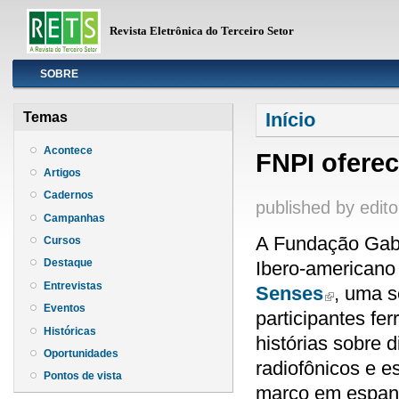
Revista Eletrônica do Terceiro Setor
Info
SOBRE
Você está aqui
Início
Temas
Acontece
FNPI oferec
Artigos
Cadernos
published by
edito
Campanhas
A Fundação Gabr
Cursos
Destaque
Ibero-americano
Entrevistas
Senses
, uma s
(link is extern
Eventos
participantes fe
Históricas
histórias sobre 
Oportunidades
radiofônicos e e
Pontos de vista
março em espanh