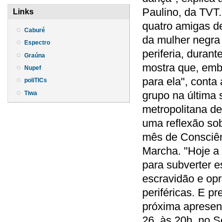
Paulino, da TVT
Links
quatro amigas de
Caburé
da mulher negra 
Espectro
periferia, duran
Graúna
mostra que, embo
Nupef
para ela", conta
poliTICs
grupo na última 
Tiwa
metropolitana de
uma reflexão sob
mês de Consciên
Marcha. "Hoje a 
para subverter e
escravidão e op
periféricas. E p
próxima apresen
26, às 20h, no S