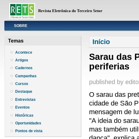
Revista Eletrônica do Terceiro Setor
Info
SOBRE
Você está aqui
Início
Temas
Acontece
Sarau das P
Artigos
periferias
Cadernos
Campanhas
published by
edito
Cursos
Destaque
O sarau das pret
Entrevistas
cidade de São P
Eventos
mensagem de luta
Históricas
"A ideia do sarau
Oportunidades
mas também util
Pontos de vista
dança", explica 