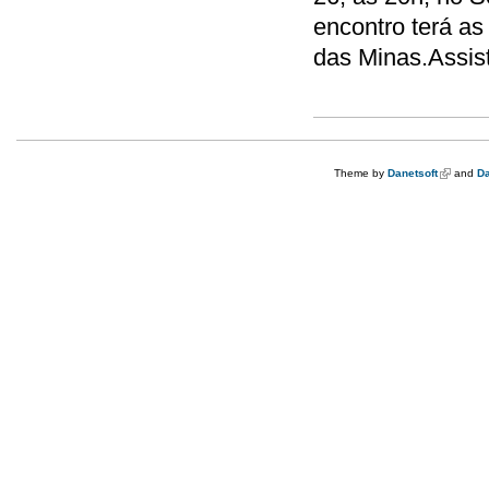
encontro terá as
das Minas.A
Theme by
Danetsoft
(link is e
and
Da