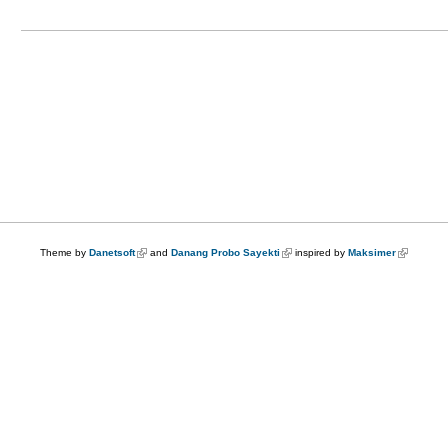
Theme by
Danetsoft
(link is external)
and
Danang Probo Sayekti
(link is external)
inspired by
Maksimer
(link is ex