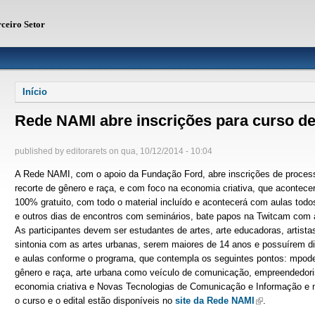
rceiro Setor
Você está aqui
Início
Rede NAMI abre inscrições para curso de 
published by
editorarets
on
qua, 10/12/2014 - 10:04
A Rede NAMI, com o apoio da Fundação Ford, abre inscrições de processo
recorte de gênero e raça, e com foco na economia criativa, que acontecerá
100% gratuito, com todo o material incluído e acontecerá com aulas tod
e outros dias de encontros com seminários, bate papos na Twitcam com ar
As participantes devem ser estudantes de artes, arte educadoras, artis
sintonia com as artes urbanas, serem maiores de 14 anos e possuírem dis
e aulas conforme o programa, que contempla os seguintes pontos: mpode
gênero e raça, arte urbana como veículo de comunicação, empreendedoris
economia criativa e Novas Tecnologias de Comunicação e Informação e m
o curso e o edital estão disponíveis no
site da Rede NAMI
(link is extern
.