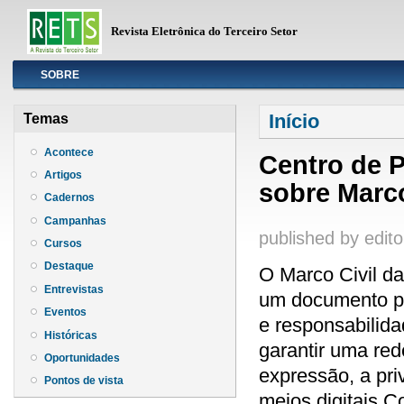
Revista Eletrônica do Terceiro Setor
Info
SOBRE
Você está aqui
Início
Temas
Acontece
Centro de 
Artigos
sobre Marco
Cadernos
Campanhas
published by
edito
Cursos
Destaque
O Marco Civil da
Entrevistas
um documento pio
Eventos
e responsabilida
Históricas
garantir uma red
Oportunidades
expressão, a pri
Pontos de vista
meios digitais.C