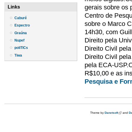
gerais sobre os 
Links
Centro de Pesq
Caburé
sobre o Marco Civ
Espectro
14h30, com Guil
Graúna
Direito pela Univ
Nupef
Direito Civil pe
poliTICs
Direito Civil pe
Tiwa
pela ECA-USP.Os
R$10,00 e as ins
Pesquisa e Fo
Theme by
Danetsoft
(link is e
and
Da