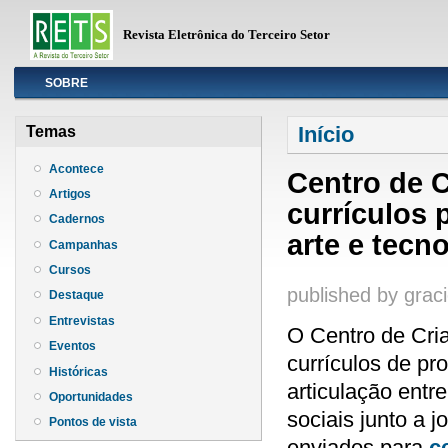
Revista Eletrônica do Terceiro Setor
Info
SOBRE
Você está aqui
Início
Temas
Acontece
Centro de 
Artigos
currículos 
Cadernos
arte e tecn
Campanhas
Cursos
published by
graci
Destaque
Entrevistas
O Centro de Cri
Eventos
currículos de pr
Históricas
articulação entre
Oportunidades
sociais junto a 
Pontos de vista
enviados para
c