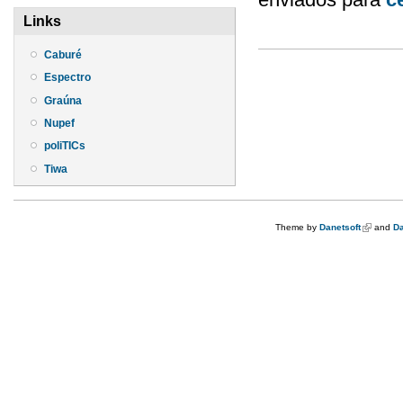
Links
Caburé
Espectro
Graúna
Nupef
poliTICs
Tiwa
Theme by
Danetsoft
(link is e
and
Da