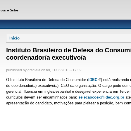
rceiro Setor
Você está aqui
Início
Instituto Brasileiro de Defesa do Consum
coordenador/a executivo/a
published by
graciela
on
ter, 11/06/2013 - 17:39
O Instituto Brasileiro de Defesa do Consumidor (
IDEC
(link is external)
) está realizando
de coordenador(a) executivo(a), CEO da organização. O cargo pede como 
gerencial, fluência em inglês/espanhol e desejável experiência em Tercei
currículos devem ser encaminhados para:
selecaocoex@idec.org.br
até
apresentação do candidato, motivações para pleitear a posição, bem com