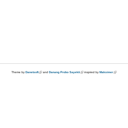
Theme by
Danetsoft
(link is external)
and
Danang Probo Sayekti
(link is external)
inspired by
Maksimer
(link is ex