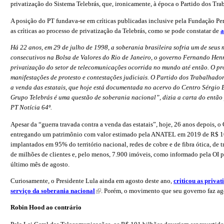
privatização do Sistema Telebrás, que, ironicamente, à época o Partido dos Trab
A posição do PT fundava-se em críticas publicadas inclusive pela Fundação P
as críticas ao processo de privatização da Telebrás, como se pode constatar de
a
Há 22 anos, em 29 de julho de 1998, a soberania brasileira sofria um de seus 
consecutivos na Bolsa de Valores do Rio de Janeiro, o governo Fernando Hen
privatização do setor de telecomunicações ocorrida no mundo até então. O pr
manifestações de protesto e contestações judiciais. O Partido dos Trabalhado
a venda das estatais, que hoje está documentada no acervo do Centro Sérgio
Grupo Telebrás é uma questão de soberania nacional”, dizia a carta do então 
PT Notícia 64º.
Apesar da “guerra travada contra a venda das estatais”, hoje, 26 anos depois, o
entregando um patrimônio com valor estimado pela ANATEL em 2019 de R$ 101
implantados em 95% do território nacional, redes de cobre e de fibra ótica, de tr
de milhões de clientes e, pelo menos, 7.900 imóveis, como informado pela OI
último mês de agosto.
Curiosamente, o Presidente Lula ainda em agosto deste ano,
criticou as privat
serviço da soberania nacional
(link is external)
. Porém, o movimento que seu governo faz ag
Robin Hood ao contrário