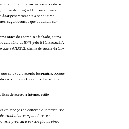
o: tirando volumosos recursos públicos
rgonhoso de desigualdade no acesso a
ara doar generosamente a banqueiros
mos, sugar recursos que poderiam ser
esmo antes do acordo ser fechado, é uma
le acionário de 87% pelo BTG Pactual. A
elo que a ANATEL chama de sucata da OI -
 que aprovou o acordo lesa-pátria, porque
nk is external)
firma o que está transcrito abaixo; tem
.
licas de acesso a Internet estão
s em serviços de conexão à internet. Isso
 rede mundial de computadores e a
o, está prevista a construção de cinco