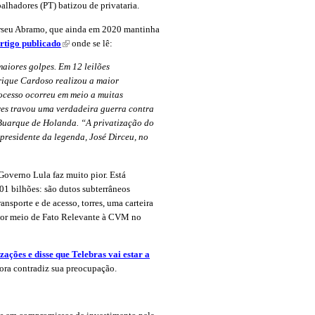
alhadores (PT) batizou de privataria.
erseu Abramo, que ainda em 2020 mantinha
rtigo publicado
(link is external)
onde se lê:
maiores golpes. Em 12 leilões
rique Cardoso realizou a maior
ocesso ocorreu em meio a muitas
res travou uma verdadeira guerra contra
 Buarque de Holanda. “A privatização do
presidente da legenda, José Dirceu, no
 Governo Lula faz muito pior. Está
 bilhões: são dutos subterrâneos
ansporte e de acesso, torres, uma carteira
 por meio de Fato Relevante à CVM no
izações e disse que Telebras vai estar a
ora contradiz sua preocupação.