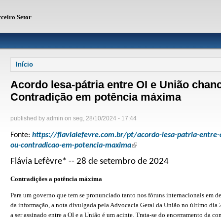
rceiro Setor
Você está aqui
Início
Acordo lesa-pátria entre OI e União cha
Contradição em potência máxima
published by
admin
on
seg, 28/10/2024 - 17:44
Fonte:
https://flavialefevre.com.br/pt/acordo-lesa-patria-entre
(link is external)
ou-contradicao-em-potencia-maxima
Flávia Lefèvre* -- 28 de setembro de 2024
Contradições a potência máxima
Para um governo que tem se pronunciado tanto nos fóruns internacionais em def
da informação, a nota divulgada pela Advocacia Geral da União no último dia 
a ser assinado entre a OI e a União é um acinte. Trata-se do encerramento da c