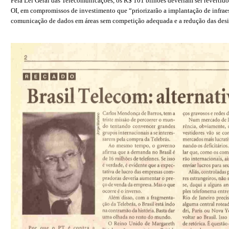
Pela Lei Geral das Telecomunicações, os R$ 101 bilhões deveriam ser reverti
OI, em compromissos de investimento que “priorizarão a implantação de infraes
comunicação de dados em áreas sem competição adequada e a redução das desig