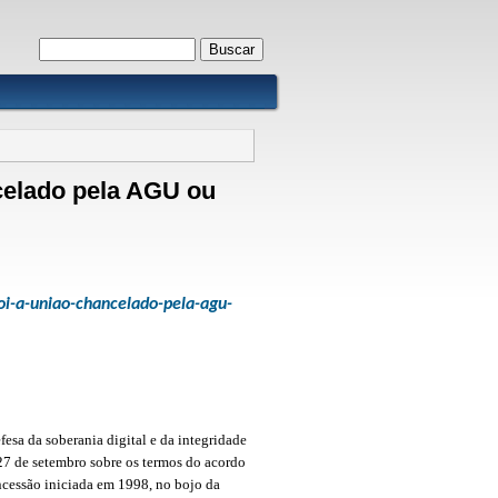
Formulário de busca
Buscar
ncelado pela AGU ou
-oi-a-uniao-chancelado-pela-agu-
esa da soberania digital e da integridade
27 de setembro sobre os termos do acordo
oncessão iniciada em 1998, no bojo da