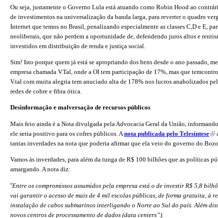
Ou seja, justamente o Governo Lula está atuando como Robin Hood ao contrári
de investimentos na universalização da banda larga, para reverter o quadro ve
Internet que temos no Brasil, penalizando especialmente as classes C,D e E, p
neoliberais, que não perdem a oportunidade de, defendendo juros altos e rentis
investidos em distribuição de renda e justiça social.
Sim! Isto porque quem já está se apropriando dos bens desde o ano passado, m
empresa chamada V.Tal, onde a OI tem participação de 17%, mas que temcontro
V.tal com muita alegria tem anuciado alta de 178% nos lucros anabolizados p
redes de cobre e fibra ótica.
Desinformação e malversação de recursos públicos
Mais feio ainda é a Nota divulgada pela Advocacia Geral da União, informando
ele seria positivo para os cofres públicos. A
nota publicada pelo Telesíntese
(li
a
tantas inverdades na nota que poderia afirmar que ela veio do governo do Bozo
Vamos às inverdades, para além da tunga de R$ 100 bilhões que as políticas púb
amargando. A nota diz:
“
Entre os compromissos assumidos pela empresa está o de investir R$ 5,8 bilhõe
vai garantir o acesso de mais de 4 mil escolas públicas, de forma gratuita, à
instalação de cabos submarinos interligando o Norte ao Sul do país. Além diss
novos centros de processamento de dados (data centers”).