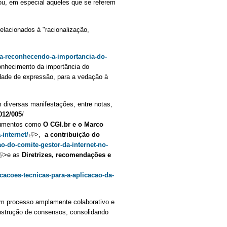
u, em especial aqueles que se referem
relacionados à "racionalização,
ica-reconhecendo-a-importancia-do-
onhecimento da importância do
erdade de expressão, para a vedação à
 diversas manifestações, entre notas,
012/005
/
cumentos como
O CGI.br e o Marco
-internet/
(link is external)
>,
a contribuição do
ao-do-comite-gestor-da-internet-no-
link is external)
>e as
Diretrizes, recomendações e
icacoes-tecnicas-para-a-aplicacao-da-
 um processo amplamente colaborativo e
onstrução de consensos, consolidando