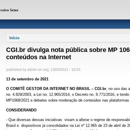
rceiro Setor
Você está aqui
Início
CGI.br divulga nota pública sobre MP 10
conteúdos na Internet
published by
admin
on
seg, 13/09/2021 - 18:03
13 de setembro de 2021
O COMITÊ GESTOR DA INTERNET NO BRASIL – CGI.br
, no uso das a
no. 4.829/2003, a Lei no. 12.965/2014, o Decreto no. 8.771/2016, e tendo
MP1068/2021 e debates sobre moderação de conteúdos nas plataformas d
CONSIDERANDO
- Que diversas dessas iniciativas visam a alterar o regime de responsabi
Brasil e dispositivos já consolidados na Lei nº 12.965 de 23 de abril de 20