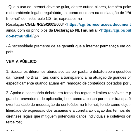
- Que o uso da Internet deve-se guiar, dentre outros pilares, também pelo
e do ambiente legal e regulatório, tal como constam na declaração de “P
Internet” definidos pelo CGI.br, expressos na
Resolução
CGI.br/RES/2009/003/
<
https://cgi.br/resolucoes/document
ainda, com os princípios da
Declaração NETmundial
<
https://cgi.br/p
do-netmundial/
(link is external)
>;
- A necessidade premente de se garantir que a Internet permaneça em c
país;
VEM A PÚBLICO
1. Saudar os diferentes atores sociais por pautar o debate sobre questõ
da Internet no Brasil, tais como a transparência na atuação de grandes p
especificamente quando atuam em remoção de conteúdos postados por u
2. Apoiar o necessário debate em torno das regras e limites razoáveis e 
grandes provedores de aplicação, bem como a busca por maior transparên
eventualidade de moderação de conteúdos na Internet, tendo como objetivo
liberdade de expressão dos usuários e a correta aplicação dos termos d
diretrizes legais que mitiguem potenciais danos individuais e coletivos 
terceiros;