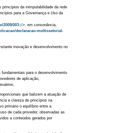
s princípios da inimputabilidade da rede
rincípios para a Governança e Uso da
o/2009/003
(link is external)
>, em consonância,
ublicacao/declaracao-multissetorial-
onstante inovação e desenvolvimento no
es fundamentais para o desenvolvimento
rovedores de aplicação,
suários;
proporcionais que balizem a atuação de
cia e clareza de princípios na
 primário o equilíbrio entre a
e uso de cada provedor, observadas as
devidos a conteúdos gerados por