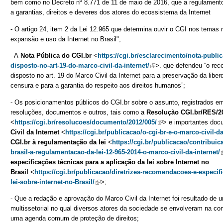
bem como no Decreto nº 8.771 de 11 de maio de 2016, que a regulamento
a garantias, direitos e deveres dos atores do ecossistema da Internet
- O artigo 24, item 2 da Lei 12.965 que determina ouvir o CGI nos temas 
expansão e uso da Internet no Brasil",
- A
Nota Pública do CGI.br
<
https://cgi.br/esclarecimento/nota-publ
disposto-no-art-19-do-marco-civil-da-internet/
(link is external)
>. que defendeu “o rec
disposto no art. 19 do Marco Civil da Internet para a preservação da lib
censura e para a garantia do respeito aos direitos humanos”;
- Os posicionamentos públicos do CGI.br sobre o assunto, registrados em
resoluções, documentos e outros, tais como a
Resolução CGI.br/RES/2
<
https://cgi.br/resolucoes/documento/2012/005/
(link is external)
> e importantes do
Civil da Internet
<
https://cgi.br/publicacao/o-cgi-br-e-o-marco-civil-da
CGI.br à regulamentação da lei
<
https://cgi.br/publicacao/contribuic
brasil-a-regulamentacao-da-lei-12-965-2014-o-marco-civil-da-internet/
(
especificações técnicas para a aplicação da lei sobre Internet no
Brasil
<
https://cgi.br/publicacao/diretrizes-recomendacoes-e-especif
lei-sobre-internet-no-Brasil/
(link is external)
>;
- Que a redação e aprovação do Marco Civil da Internet foi resultado de
multissetorial no qual diversos atores da sociedade se envolveram na c
uma agenda comum de proteção de direitos;