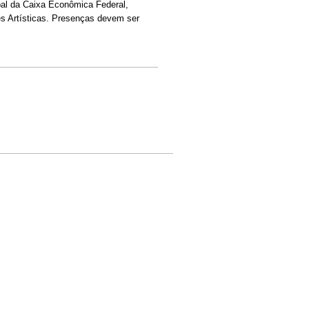
al da Caixa Econômica Federal,
s Artísticas. Presenças devem ser
e-mail)
ternal)