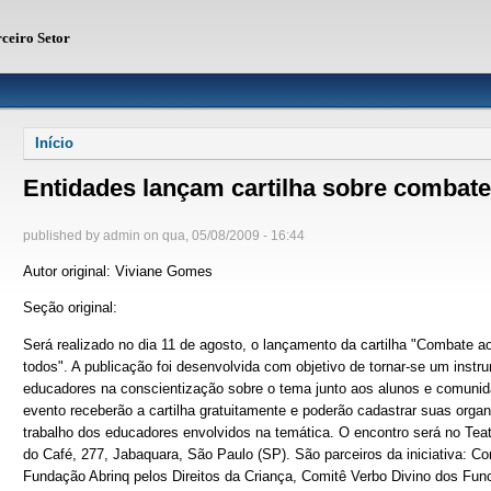
rceiro Setor
Você está aqui
Início
Entidades lançam cartilha sobre combate 
published by
admin
on
qua, 05/08/2009 - 16:44
Autor original: Viviane Gomes
Seção original:
Será realizado no dia 11 de agosto, o lançamento da cartilha "Combate a
todos". A publicação foi desenvolvida com objetivo de tornar-se um instr
educadores na conscientização sobre o tema junto aos alunos e comunid
evento receberão a cartilha gratuitamente e poderão cadastrar suas organ
trabalho dos educadores envolvidos na temática. O encontro será no Teat
do Café, 277, Jabaquara, São Paulo (SP). São parceiros da iniciativa: C
Fundação Abrinq pelos Direitos da Criança, Comitê Verbo Divino dos Func