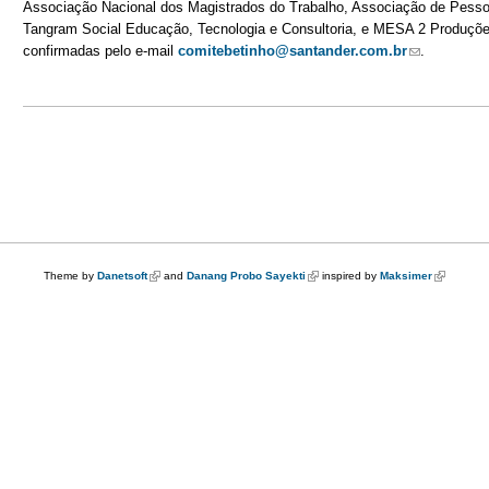
Associação Nacional dos Magistrados do Trabalho, Associação de Pesso
Tangram Social Educação, Tecnologia e Consultoria, e MESA 2 Produçõe
confirmadas pelo e-mail
comitebetinho@santander.com.br
(link sends 
.
Theme by
Danetsoft
(link is external)
and
Danang Probo Sayekti
(link is external)
inspired by
Maksimer
(link is ex