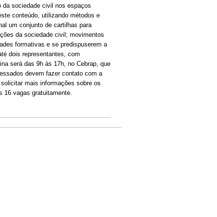
o da sociedade civil nos espaços
deste conteúdo, utilizando métodos e
al um conjunto de cartilhas para
ações da sociedade civil; movimentos
dades formativas e se predispuserem a
até dois representantes, com
ina será das 9h às 17h, no Cebrap, que
eressados devem fazer contato com a
k sends e-mail)
solicitar mais informações sobre os
as 16 vagas gratuitamente.
ternal)