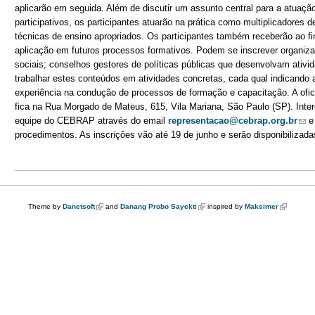
aplicarão em seguida. Além de discutir um assunto central para a atuaçã
participativos, os participantes atuarão na prática como multiplicadores 
técnicas de ensino apropriados. Os participantes também receberão ao fin
aplicação em futuros processos formativos. Podem se inscrever organiz
sociais; conselhos gestores de políticas públicas que desenvolvam ativi
trabalhar estes conteúdos em atividades concretas, cada qual indicando 
experiência na condução de processos de formação e capacitação. A ofic
fica na Rua Morgado de Mateus, 615, Vila Mariana, São Paulo (SP). Int
equipe do CEBRAP através do email
representacao@cebrap.org.br
(lin
e 
procedimentos. As inscrições vão até 19 de junho e serão disponibilizad
Theme by
Danetsoft
(link is external)
and
Danang Probo Sayekti
(link is external)
inspired by
Maksimer
(link is ex