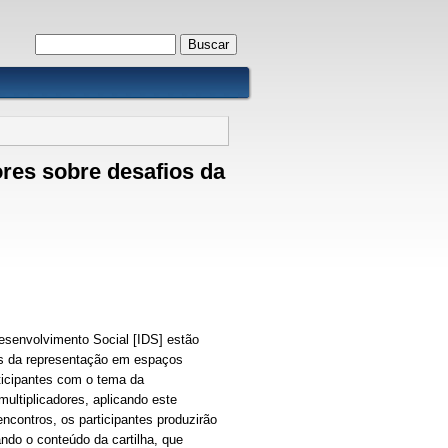
Formulário de busca
Buscar
ores sobre desafios da
Desenvolvimento Social [IDS] estão
ios da representação em espaços
rticipantes com o tema da
ultiplicadores, aplicando este
ncontros, os participantes produzirão
ando o conteúdo da cartilha, que