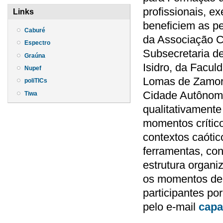
profissionais, e
Links
beneficiem as p
Caburé
da Associação Ci
Espectro
Subsecretaria d
Graúna
Isidro, da Facul
Nupef
Lomas de Zamora
poliTICs
Cidade Autônoma
Tiwa
qualitativamente 
momentos crítico
contextos caótic
ferramentas, con
estrutura organiz
os momentos de c
participantes po
pelo e-mail
capa