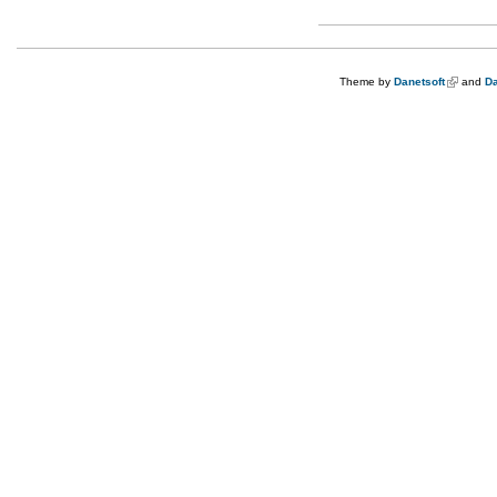
Theme by
Danetsoft
(link is e
and
Da