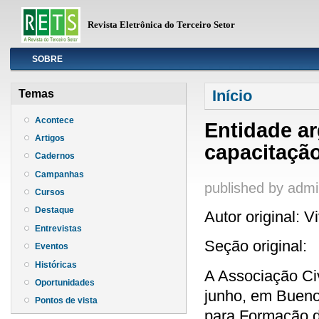
Revista Eletrônica do Terceiro Setor
Info
SOBRE
Você está aqui
Início
Temas
Acontece
Entidade a
Artigos
capacitação
Cadernos
Campanhas
published by
admi
Cursos
Destaque
Autor original: 
Entrevistas
Seção original:
Eventos
Históricas
A Associação Civ
Oportunidades
junho, em Bueno
Pontos de vista
para Formação de