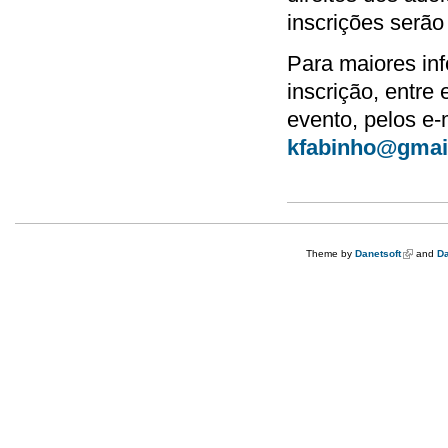
inscrições serão
Para maiores inf
inscrição, entr
evento, pelos e-
kfabinho@gmai
Theme by
Danetsoft
(link is e
and
Da