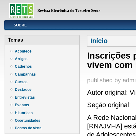
Revista Eletrônica do Terceiro Setor
Info
SOBRE
Você está aqui
Início
Temas
Acontece
Inscrições 
Artigos
vivem com 
Cadernos
Campanhas
published by
admi
Cursos
Destaque
Autor original: 
Entrevistas
Seção original:
Eventos
Históricas
A Rede Nacional
Oportunidades
[RNAJVHA] está 
Pontos de vista
de Adolescente