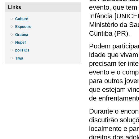
evento, que tem
Links
Infância [UNICE
Caburé
Ministério da Sa
Espectro
Curitiba (PR).
Graúna
Nupef
Podem participar
poliTICs
idade que vivam
Tiwa
precisam ter int
evento e o comp
para outros jove
que estejam vin
de enfrentament
Durante o encont
discutirão soluç
localmente e pa
direitos dos ado