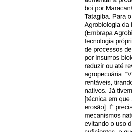
boi por Maracan
Tatagiba. Para 
Agrobiologia da
(Embrapa Agrobi
tecnologia própr
de processos de
por insumos biol
reduzir ou até re
agropecuária. “
rentáveis, tiran
nativos. Já tive
[técnica em que 
erosão]. É precis
mecanismos natur
evitando o uso 
suficientes, o q