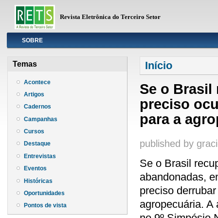
Revista Eletrônica do Terceiro Setor
Info
SOBRE
Você está aqui
Início
Temas
Acontece
Se o Brasil
Artigos
preciso oc
Cadernos
para a agro
Campanhas
Cursos
published by
graci
Destaque
Entrevistas
Se o Brasil recu
Eventos
abandonadas, em
Históricas
preciso derrubar
Oportunidades
agropecuária. A 
Pontos de vista
no 9º Simpósio 