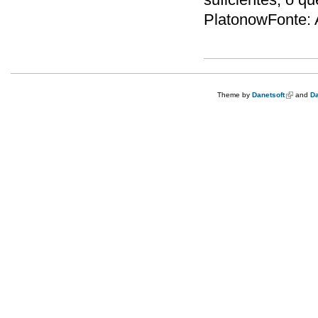
PlatonowFonte: 
Theme by
Danetsoft
(link is e
and
Da