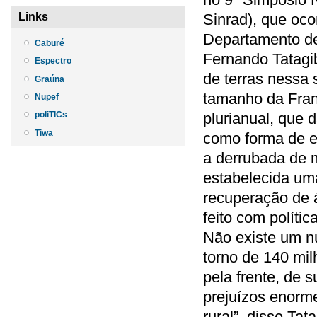
Sinrad), que oco
Links
Departamento de
Caburé
Fernando Tatagib
Espectro
de terras nessa 
Graúna
tamanho da Franç
Nupef
plurianual, que 
poliTICs
Tiwa
como forma de e
a derrubada de m
estabelecida uma
recuperação de 
feito com políti
Não existe um n
torno de 140 mi
pela frente, de 
prejuízos enorme
rural”, disse Ta