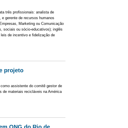
a três profissionais: analista de
, e gerente de recursos humanos
e Empresas, Marketing ou Comunicação
s, sociais ou sócio-educativos); inglês
leis de incentivo e fidelização de
aulo
e projeto
o como assistente do comitê gestor de
s de materiais recicláveis na América
jeto
 em ONG do Rio de