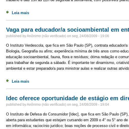
Leia mais
sobre Instituto Mensageiros abre três vagas para assis
Vaga para educador/a socioambiental em en
published by
Anônimo (não verificado)
on
seg, 24/08/2009 - 19:06
O Instituto Verdescola, que fica em São Paulo (SP), contrata educador/
Biologia, Geografia ou afins; experiência mínima de três anos como edu
educação socioambiental, fauna, flora e resíduos; ótima redação e comuni
para trabalhar de segunda a sábado. É importante ter dinamismo, criat
ambiental e estar preparado/a para ministrar aulas e realizar outras ativ
Leia mais
sobre Vaga para educador/a socioambiental em entidad
Idec oferece oportunidade de estágio em dir
published by
Anônimo (não verificado)
on
seg, 24/08/2009 - 19:04
O Instituto de Defesa do Consumidor [Idec], que fica em São Paulo (SP),
aberta para estudantes que estejam cursando em 2009 o 4° ou 5° ano de 
em informática; raciocínio jurídico; boas noções de processo civil e dire