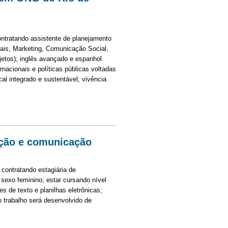
ontratando assistente de planejamento
ais, Marketing, Comunicação Social,
jetos); inglês avançado e espanhol
nacionais e políticas públicas voltadas
al integrado e sustentável; vivência
NG do Rio de Janeiro
ação e comunicação
contratando estagiária de
 sexo feminino; estar cursando nível
s de texto e planilhas eletrônicas;
o trabalho será desenvolvido de