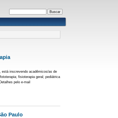
Formulário de busca
Buscar
rapia
), está inscrevendo acadêmicos/as de
ototerapia; fisioterapia geral; pediátrica
k is external)
 Detalhes pelo e-mail
São Paulo