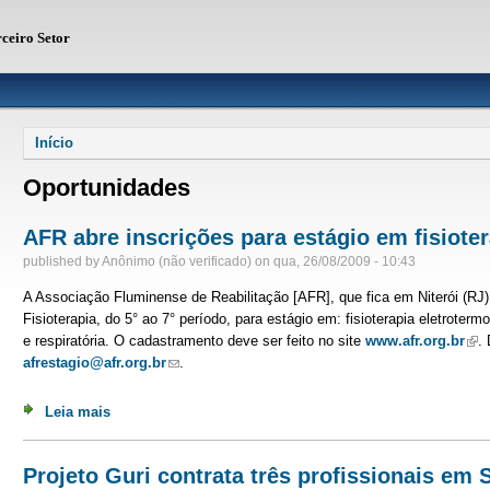
rceiro Setor
Você está aqui
Início
Oportunidades
AFR abre inscrições para estágio em fisiote
published by
Anônimo (não verificado)
on
qua, 26/08/2009 - 10:43
A Associação Fluminense de Reabilitação [AFR], que fica em Niterói (RJ
Fisioterapia, do 5° ao 7° período, para estágio em: fisioterapia eletrotermof
e respiratória. O cadastramento deve ser feito no site
www.afr.org.br
(lin
.
afrestagio@afr.org.br
(link sends e-mail)
.
Leia mais
sobre AFR abre inscrições para estágio em fisioterapia
Projeto Guri contrata três profissionais em 