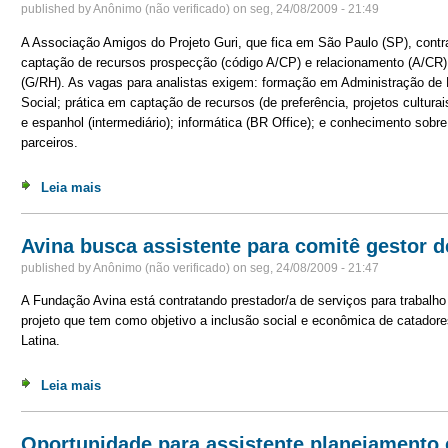
published by
Anônimo (não verificado)
on
seg, 24/08/2009 - 21:49
A Associação Amigos do Projeto Guri, que fica em São Paulo (SP), contrat
captação de recursos prospecção (código A/CP) e relacionamento (A/CR)
(G/RH). As vagas para analistas exigem: formação em Administração d
Social; prática em captação de recursos (de preferência, projetos culturai
e espanhol (intermediário); informática (BR Office); e conhecimento sobre 
parceiros.
Leia mais
sobre Projeto Guri contrata três profissionais em São P
Avina busca assistente para comitê gestor d
published by
Anônimo (não verificado)
on
seg, 24/08/2009 - 21:47
A Fundação Avina está contratando prestador/a de serviços para trabalh
projeto que tem como objetivo a inclusão social e econômica de catadore
Latina.
Leia mais
sobre Avina busca assistente para comitê gestor de pro
Oportunidade para assistente planejamento