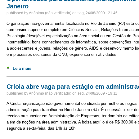
Janeiro
published by
Anônimo (não verificado)
on
seg, 24/08/2009 - 21:46
Organização não-governamental localizada no Rio de Janeiro (RJ) está c
com ensino superior completo em Ciências Sociais, Relações Internacion
Psicologia (desejável especialização na área social ou em Gestão de Pro
intermediário; bons conhecimentos de informática, sobre convenções inter
a adolescentes e jovens, relações de gênero, AIDS e desenvolvimento loc
em processos decisórios da ONU; experiência em atividades
Leia mais
sobre Oportunidade para assistente planejamento em O
Criola abre vaga para estágio em administr
published by
Anônimo (não verificado)
on
seg, 24/08/2009 - 19:11
A Criola, organização não-governamental conduzida por mulheres negras, 
administração para trabalhar no Rio de Janeiro (RJ). É necessário: ser do
técnico ou superior em Administração de Empresas; ter domínio de editore
além de noções na área administrativa. A bolsa auxílio é de R$ 300,00 e 
segunda a sexta-feira, das 14h às 18h.