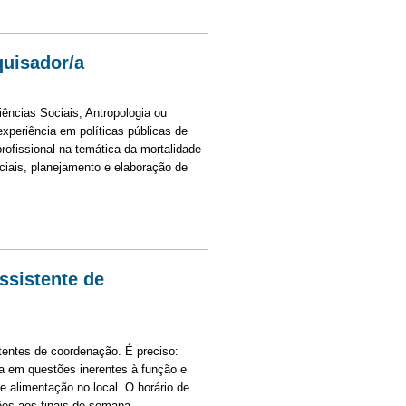
 e comunicação
quisador/a
iências Sociais, Antropologia ou
xperiência em políticas públicas de
ofissional na temática da mortalidade
ciais, planejamento e elaboração de
dor/a
ssistente de
stentes de coordenação. É preciso:
a em questões inerentes à função e
 e alimentação no local. O horário de
ões aos finais de semana.