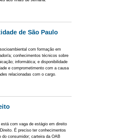
tente de coordenação
tidade de São Paulo
a socioambiental com formação em
cador/a; conhecimentos técnicos sobre
cação; informática; e disponibilidade
ividade e comprometimento com a causa
idades relacionadas com o cargo.
e de São Paulo
eito
 está com vaga de estágio em direito
Direito. É preciso ter conhecimentos
ito do consumidor; carteira da OAB