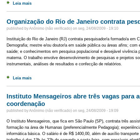
Leia mais
sobre Criola abre vaga para estágio em administração
Organização do Rio de Janeiro contrata pes
published by
Anônimo (não verificado)
on
seg, 24/08/2009 - 19:10
Instituição do Rio de Janeiro (RJ) contrata pesquisador/a formado/a em C
Demografia; mestre e/ou doutor/a em saúde pública ou áreas afins; com e
saúde; e conhecimentos em pesquisa populacional e desejável vivência pr
materna. O trabalho envolve desenvolvimento de pesquisas e projetos so
instrumentais, análises de resultados e confecção de relatórios.
Leia mais
sobre Organização do Rio de Janeiro contrata pesquisa
Instituto Mensageiros abre três vagas para a
coordenação
published by
Anônimo (não verificado)
on
seg, 24/08/2009 - 19:09
O Instituto Mensageiros, que fica em São Paulo (SP), contrata três assi
formação na área de Humanas (preferencialmente Pedagogia); experiênci
informática básica. O salário é de R$ 1400,00, além de auxílio transporte
trabalho é das 13h às 22h de segunda a sexta-feira, com possíveis plant