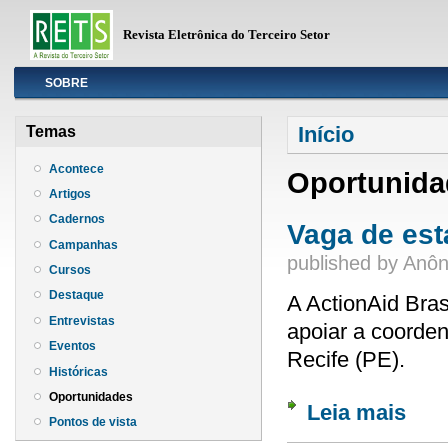
Revista Eletrônica do Terceiro Setor
Info
SOBRE
Você está aqui
Início
Temas
Acontece
Oportunida
Artigos
Cadernos
Vaga de est
Campanhas
published by
Anôn
Cursos
Destaque
A ActionAid Bras
Entrevistas
apoiar a coorden
Eventos
Recife (PE).
Históricas
Oportunidades
Leia mais
sobre 
Pontos de vista