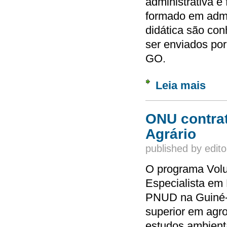
administrativa e
formado em admi
didática são co
ser enviados po
GO.
Leia mais
sobre 
ONU contrat
Agrário
published by
edito
O programa Volu
Especialista em 
PNUD na Guiné-B
superior em agro
estudos ambient