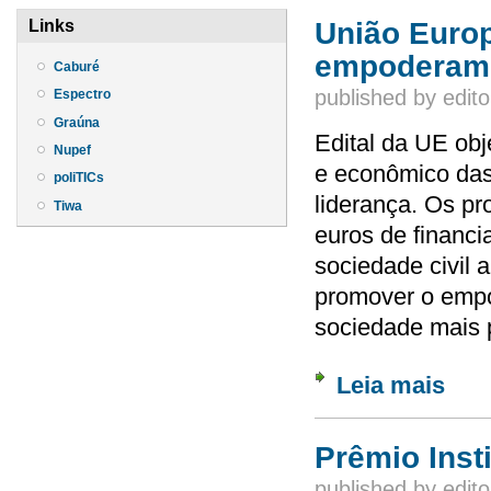
União Europ
Links
empoderame
Caburé
published by
edito
Espectro
Graúna
Edital da UE obj
Nupef
e econômico das
poliTICs
liderança. Os pro
Tiwa
euros de financi
sociedade civil a
promover o empo
sociedade mais p
Leia mais
sobre 
Prêmio Inst
published by
edito