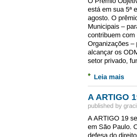
O Prêmio Objeti
está em sua 5ª e
agosto. O prêmi
Municipais – par
contribuem com 
Organizações – p
alcançar os ODM
setor privado, f
Leia mais
sobre 
A ARTIGO 19
published by
graci
A ARTIGO 19 sele
em São Paulo. O/
defesa do direit