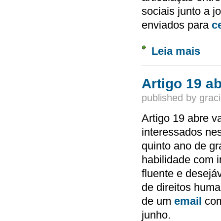
sociais junto a 
enviados para
c
Leia mais
sobre 
educaç
Artigo 19 a
published by
graci
Artigo 19 abre v
interessados ne
quinto ano de gr
habilidade com i
fluente e desejá
de direitos huma
de um
email
com 
junho.