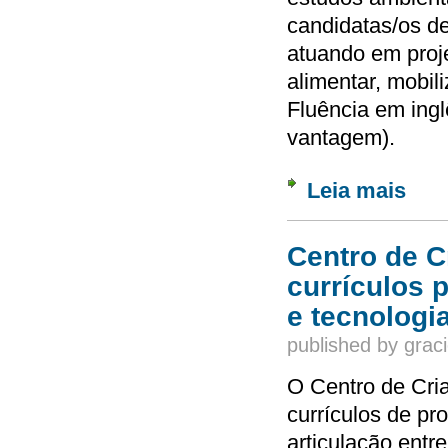
candidatas/os d
atuando em proj
alimentar, mobil
Fluência em ing
vantagem).
Leia mais
sobre 
Centro de C
currículos 
e tecnologi
published by
graci
O Centro de Cri
currículos de pr
articulação entre