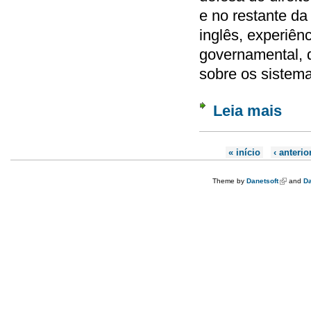
e no restante da
inglês, experiên
governamental, 
sobre os sistema
Leia mais
sobre 
Páginas
« início
‹ anterio
Theme by
Danetsoft
(link is e
and
Da