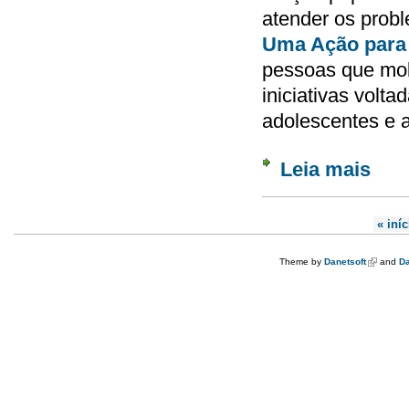
atender os prob
Uma Ação para
pessoas que mob
iniciativas volta
adolescentes e 
Leia mais
sobre 
Páginas
« iníc
Theme by
Danetsoft
(link is e
and
Da