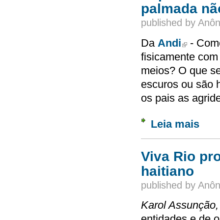
palmada nã
published by
Anôn
Da
Andi
- Como
(link is exter
fisicamente com 
meios? O que se
escuros ou são 
os pais as agri
Leia mais
sobre 
Viva Rio p
haitiano
published by
Anôn
Karol Assunção
entidades e de 