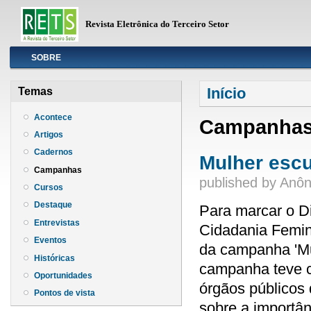
Revista Eletrônica do Terceiro Setor
Info
SOBRE
Você está aqui
Início
Temas
Acontece
Campanha
Artigos
Cadernos
Mulher escu
Campanhas
published by
Anôn
Cursos
Destaque
Para marcar o D
Entrevistas
Cidadania Femin
Eventos
da campanha 'Mul
Históricas
campanha teve co
Oportunidades
órgãos públicos
Pontos de vista
sobre a importâ