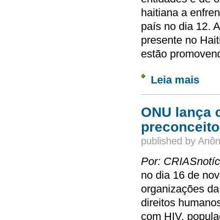
haitiana a enfre
país no dia 12.
presente no Hait
estão promovend
Leia mais
sobre 
ONU lança 
preconceito
published by
Anôn
Por: CRIASnotí
no dia 16 de no
organizações da 
direitos humanos
com HIV, populaç