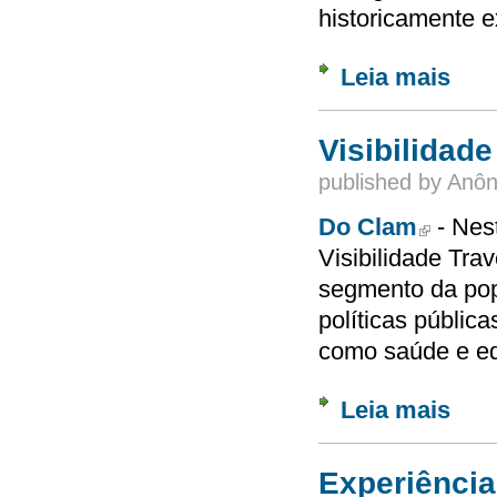
historicamente e
Leia mais
sobre 
Visibilidade
published by
Anôn
Do Clam
- Nes
(link is exte
Visibilidade Tra
segmento da pop
políticas públic
como saúde e e
Leia mais
sobre 
Experiênci