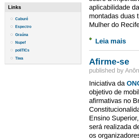
aplicabilidade d
Links
montadas duas t
Caburé
Mulher do Recif
Espectro
Graúna
Leia mais
sobre 
Nupef
poliTICs
Tiwa
Afirme-se
published by
Anôn
Iniciativa da
ON
objetivo de mob
afirmativas no Br
Constitucionalid
Ensino Superior
será realizada d
os organizadores